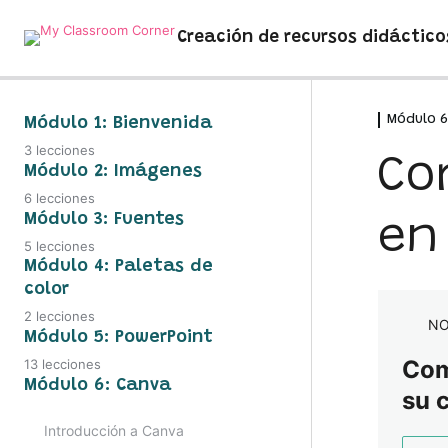
Creación de recursos didáctico
Módulo 6
Módulo 1: Bienvenida
3 lecciones
Co
Bienvenida
Módulo 2: Imágenes
6 lecciones
Registro en Canva for Edu
Consejos para escoger buenas
Módulo 3: Fuentes
en
imágenes
5 lecciones
Acceso al grupo de Telegram
Criterios para seleccionar fuentes
Módulo 4: Paletas de
Bancos de imágenes gratuitos y de
color
pago
Bancos de fuentes gratuitas y de
2 lecciones
pago
NO
Formatos de imagen y medidas
Herramientas para crear una paleta
Módulo 5: PowerPoint
de color
Instalar fuentes
Comp
13 lecciones
Herramientas para quitar el fondo a
Introducción a PowerPoint
Módulo 6: Canva
tus imágenes
Insertar paletas de color en
su 
Crear títulos en PowerPoint y Canva
PowerPoint y Canva
Memory de instrumentos musicales
Introducción a Canva
Cómo insertar tu avatar en los
Descarga: Pack de 7 fuentes