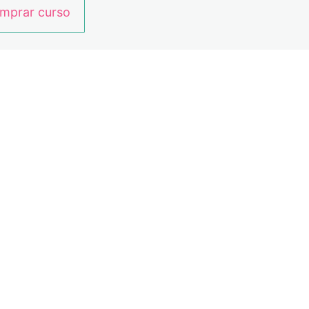
mprar curso
or
Siguiente