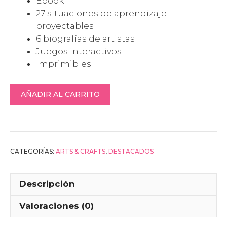
Ebook
27 situaciones de aprendizaje
proyectables
6 biografías de artistas
Juegos interactivos
Imprimibles
ARTS
AÑADIR AL CARRITO
&
CRAFTS
–
Segundo
ciclo
CATEGORÍAS:
ARTS & CRAFTS
,
DESTACADOS
cantidad
Descripción
Valoraciones (0)