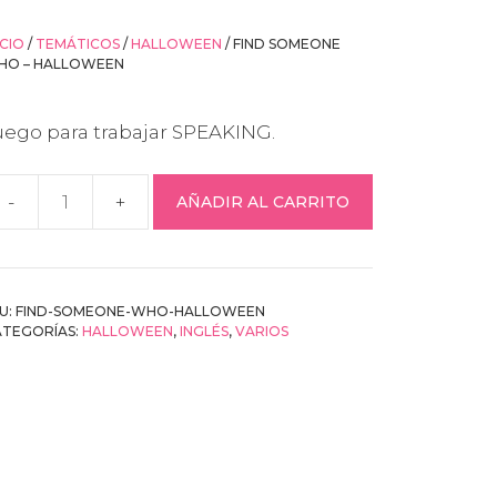
ICIO
/
TEMÁTICOS
/
HALLOWEEN
/ FIND SOMEONE
HO – HALLOWEEN
uego para trabajar SPEAKING.
AÑADIR AL CARRITO
ind
omeone
ho
U:
FIND-SOMEONE-WHO-HALLOWEEN
alloween
ATEGORÍAS:
HALLOWEEN
,
INGLÉS
,
VARIOS
antidad