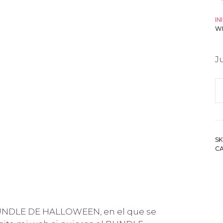
IN
W
J
F
s
w
–
SK
H
C
c
 BUNDLE DE HALLOWEEN, en el que se