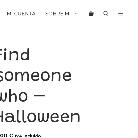
MI CUENTA
SOBRE MÍ
Find
someone
who –
Halloween
,00
€
IVA incluido