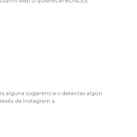
sita mi web si quieres el BUNDLE.
enes alguna sugerencia o detectas algún
ravés de Instagram a