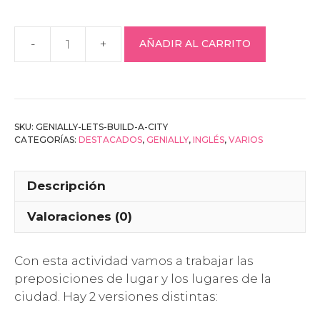
AÑADIR AL CARRITO
Genially
–
Let’s
build
a
SKU:
GENIALLY-LETS-BUILD-A-CITY
city
CATEGORÍAS:
DESTACADOS
,
GENIALLY
,
INGLÉS
,
VARIOS
cantidad
Descripción
Valoraciones (0)
Con esta actividad vamos a trabajar las
preposiciones de lugar y los lugares de la
ciudad. Hay 2 versiones distintas: