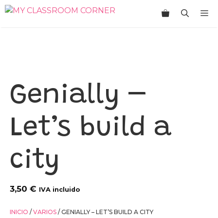
Saltar
M
al
contenido
Genially –
Let’s build a
city
3,50
€
IVA incluido
INICIO
/
VARIOS
/ GENIALLY – LET’S BUILD A CITY