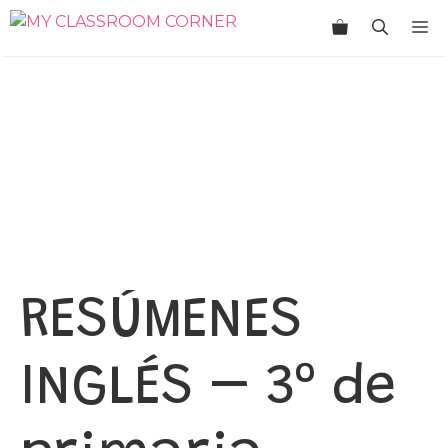
Saltar
M
al
contenido
RESÚMENES
INGLÉS – 3º de