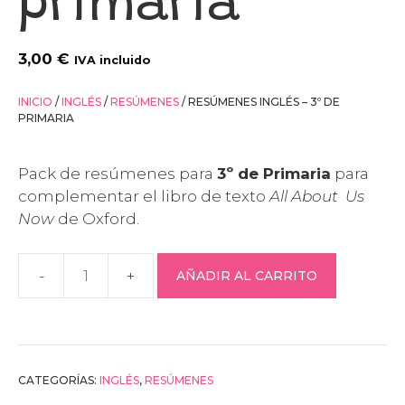
primaria
3,00
€
IVA incluido
INICIO
/
INGLÉS
/
RESÚMENES
/ RESÚMENES INGLÉS – 3º DE
PRIMARIA
Pack de resúmenes para
3º de Primaria
para
complementar el libro de texto
All About Us
Now
de Oxford.
AÑADIR AL CARRITO
RESÚMENES
INGLÉS
–
3º
de
CATEGORÍAS:
INGLÉS
,
RESÚMENES
primaria