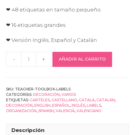
❤ 48 etiquetas en tamaño pequeño
❤ 16 etiquetas grandes
❤ Versión Inglés, Español y Catalán
AÑADIR AL CARRITO
Teacher
toolbox
labels
cantidad
SKU:
TEACHER-TOOLBOX-LABELS
CATEGORÍAS:
DECORACIÓN
,
VARIOS
ETIQUETAS:
CARTELES
,
CASTELLANO
,
CATALA
,
CATALÁN
,
DECORACIÓN
,
ENGLISH
,
ESPAÑOL
,
INGLÉS
,
LABELS
,
ORGANIZACIÓN
,
SPANISH
,
VALENCIÀ
,
VALENCIANO
Descripción