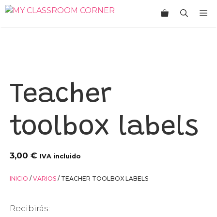
Saltar
M
al
contenido
Teacher
toolbox labels
3,00
€
IVA incluido
INICIO
/
VARIOS
/ TEACHER TOOLBOX LABELS
Recibirás: