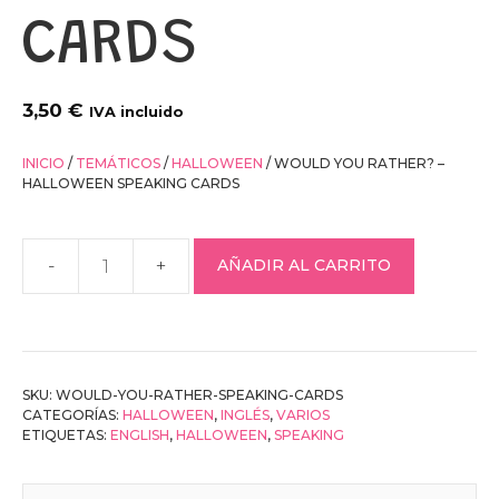
CARDS
3,50
€
IVA incluido
INICIO
/
TEMÁTICOS
/
HALLOWEEN
/ WOULD YOU RATHER? –
HALLOWEEN SPEAKING CARDS
AÑADIR AL CARRITO
Would
you
rather?
–
Halloween
SKU:
WOULD-YOU-RATHER-SPEAKING-CARDS
SPEAKING
CATEGORÍAS:
HALLOWEEN
,
INGLÉS
,
VARIOS
ETIQUETAS:
ENGLISH
,
HALLOWEEN
,
SPEAKING
CARDS
cantidad