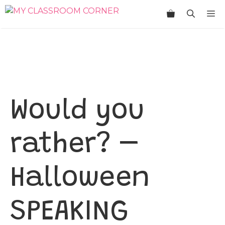
Saltar
M
al
contenido
Would you
rather? –
Halloween
SPEAKING