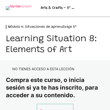
Arts & Crafts – 5º y 6º
Módulo 4: Situaciones de aprendizaje 5º
Módulo 1: Antes de comenzar
1 lección
Learning Situation 8:
Antes de empezar
Módulo 2: Programación didáctica
2 lecciones
Elements of Art
Programación quinto
Módulo 3: Evaluación
2 lecciones
Programación sexto
Vídeo explicativo evaluación
Módulo 4: Situaciones de
NO TIENES ACCESO A ESTA LECCIÓN
aprendizaje 5º
Excel de evaluación
Compra este curso, o inicia
Learning Situation 1: Comic names
sesión si ya te has inscrito, para
acceder a su contenido.
Learning Situation 2: Tim Burton
Learning Situation 3: Perspective