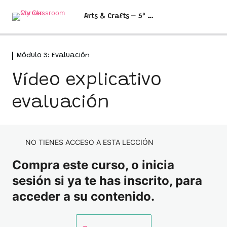
Arts & Crafts – 5º y 6º
Módulo 3: Evaluación
Módulo 1: Antes de comenzar
1 lección
Vídeo explicativo
Antes de empezar
Módulo 2: Programación didáctica
2 lecciones
evaluación
Programación quinto
Módulo 3: Evaluación
Programación sexto
Vídeo explicativo evaluación
NO TIENES ACCESO A ESTA LECCIÓN
Excel de evaluación
Compra este curso, o inicia
Módulo 4: Situaciones de
sesión si ya te has inscrito, para
aprendizaje 5º
acceder a su contenido.
11 lecciones
Learning Situation 1: Comic names
Módulo 5: Situaciones de
aprendizaje 6º