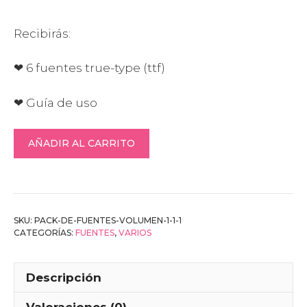
Recibirás:
❤ 6 fuentes true-type (ttf)
❤ Guía de uso
Pack
AÑADIR AL CARRITO
de
fuentes
–
Volumen
5
SKU:
PACK-DE-FUENTES-VOLUMEN-1-1-1
CATEGORÍAS:
FUENTES
,
VARIOS
cantidad
Descripción
Valoraciones (0)