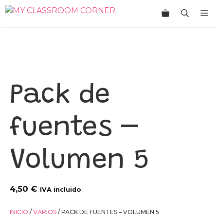
Saltar
M
al
contenido
Pack de
fuentes –
Volumen 5
4,50
€
IVA incluido
INICIO
/
VARIOS
/ PACK DE FUENTES – VOLUMEN 5